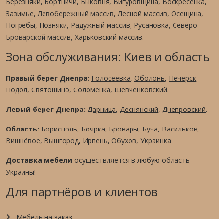
Березняки, Бортничи, Быковня, Вигуровщина, Воскресенка,
Зазимье, Левобережный массив, Лесной массив, Осещина,
Погребы, Позняки, Радужный массив, Русановка, Северо-
Броварской массив, Харьковский массив.
Зона обслуживания: Киев и область
Правый берег Днепра:
Голосеевка
,
Оболонь
,
Печерск
,
Подол
,
Святошино
,
Соломенка
,
Шевченковский
.
Левый берег Днепра:
Дарница
,
Деснянский
,
Днепровский
.
Область:
Борисполь
,
Боярка
,
Бровары
,
Буча
,
Васильков
,
Вишнёвое
,
Вышгород
,
Ирпень
,
Обухов
,
Украинка
Доставка мебели
осуществляется в любую область
Украины!
Для партнёров и клиентов
Мебель на заказ