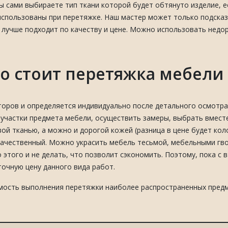
Вы сами выбираете тип ткани которой будет обтянуто изделие, е
использованы при перетяжке. Наш мастер может только подсказ
м лучше подходит по качеству и цене. Можно использовать недо
о стоит перетяжка мебели 
торов и определяется индивидуально после детального осмотра
участки предмета мебели, осуществить замеры, выбрать вместе
ой тканью, а можно и дорогой кожей (разница в цене будет ко
качественный. Можно украсить мебель тесьмой, мебельными гво
 этого и не делать, что позволит сэкономить. Поэтому, пока с 
очную цену данного вида работ.
мость выполнения перетяжки наиболее распространенных предм