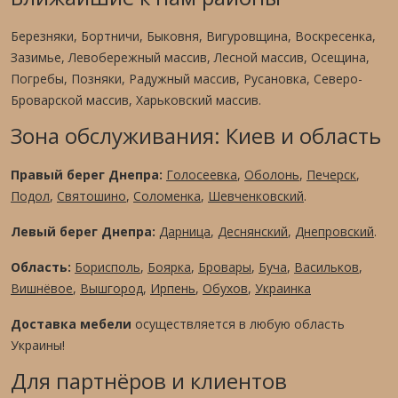
Березняки, Бортничи, Быковня, Вигуровщина, Воскресенка,
Зазимье, Левобережный массив, Лесной массив, Осещина,
Погребы, Позняки, Радужный массив, Русановка, Северо-
Броварской массив, Харьковский массив.
Зона обслуживания: Киев и область
Правый берег Днепра:
Голосеевка
,
Оболонь
,
Печерск
,
Подол
,
Святошино
,
Соломенка
,
Шевченковский
.
Левый берег Днепра:
Дарница
,
Деснянский
,
Днепровский
.
Область:
Борисполь
,
Боярка
,
Бровары
,
Буча
,
Васильков
,
Вишнёвое
,
Вышгород
,
Ирпень
,
Обухов
,
Украинка
Доставка мебели
осуществляется в любую область
Украины!
Для партнёров и клиентов