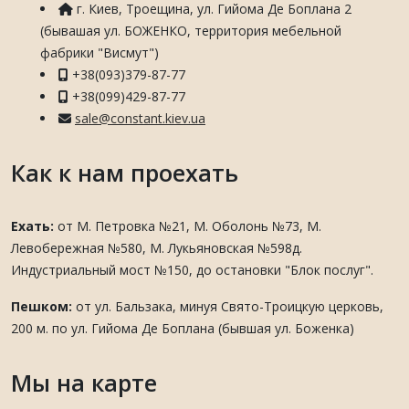
г. Киев, Троещина, ул. Гийома Де Боплана 2
(бывашая ул. БОЖЕНКО, территория мебельной
фабрики "Висмут")
+38(093)379-87-77
+38(099)429-87-77
sale@constant.kiev.ua
Как к нам проехать
Ехать:
от М. Петровка №21, М. Оболонь №73, М.
Левобережная №580, М. Лукьяновская №598д.
Индустриальный мост №150, до остановки "Блок послуг".
Пешком:
от ул. Бальзака, минуя Свято-Троицкую церковь,
200 м. по ул. Гийома Де Боплана (бывшая ул. Боженка)
Мы на карте