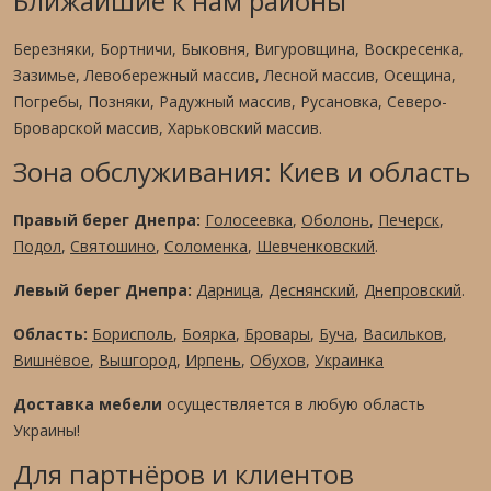
Ближайшие к нам районы
Березняки, Бортничи, Быковня, Вигуровщина, Воскресенка,
Зазимье, Левобережный массив, Лесной массив, Осещина,
Погребы, Позняки, Радужный массив, Русановка, Северо-
Броварской массив, Харьковский массив.
Зона обслуживания: Киев и область
Правый берег Днепра:
Голосеевка
,
Оболонь
,
Печерск
,
Подол
,
Святошино
,
Соломенка
,
Шевченковский
.
Левый берег Днепра:
Дарница
,
Деснянский
,
Днепровский
.
Область:
Борисполь
,
Боярка
,
Бровары
,
Буча
,
Васильков
,
Вишнёвое
,
Вышгород
,
Ирпень
,
Обухов
,
Украинка
Доставка мебели
осуществляется в любую область
Украины!
Для партнёров и клиентов