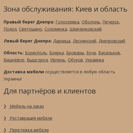
Зона обслуживания: Киев и область
Правый берег Днепра:
Голосеевка
,
Оболонь
,
Печерск
,
Подол
,
Святошино
,
Соломенка
,
Шевченковский
.
Левый берег Днепра:
Дарница
,
Деснянский
,
Днепровский
.
Область:
Борисполь
,
Боярка
,
Бровары
,
Буча
,
Васильков
,
Вишнёвое
,
Вышгород
,
Ирпень
,
Обухов
,
Украинка
Доставка мебели
осуществляется в любую область
Украины!
Для партнёров и клиентов
Мебель на заказ
Реставрация мебели
Перетяжка мебели