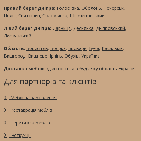
Правий берег Дніпра:
Голосіївка
,
Оболонь
,
Печерськ
,
Поділ
,
Святошин
,
Солом'янка
,
Шевченківський
Лівий берег Дніпра:
Дарниця
,
Деснянка
,
Дніпровський
,
Деснянський.
Область:
Бориспіль
,
Боярка
,
Бровари
,
Буча
,
Васильків
,
Вишгород
,
Вишневе
,
Ірпінь
,
Обухів
,
Українка
Доставка меблів
здійснюється в будь-яку область України!
Для партнерів та клієнтів
Меблі на замовлення
Реставрація меблів
Перетяжка меблів
Інструкції