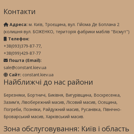
Контакти
Адреса:
м. Київ, Троєщина, вул. Гійома Де Боплана 2
(колишня вул. БОЖЕНКО, територія фабрики маблів "Вісмут")
Телефон:
+38(093)379-87-77,
+38(099)429-87-77
Пошта (Email):
sale@constant.kiev.ua
Сайт:
constant.kiev.ua
Найближчі до нас райони
Березняки, Бортничі, Биківня, Вигурівщина, Воскресенка,
Зазим'я, Лівобережний масив, Лісовий масив, Осещина,
Погреби, Позняки, Райдужний масив, Русанівка, Північно-
Броварський масив, Харківський масив.
Зона обслуговування: Київ і область