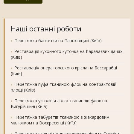
Наші останні роботи
Перетяжка банкетки на Паньківщині (Київ)
Реставрація кухонного куточка на Караваєвих дачах
(Київ)
Реставрація операторського крісла на Бессарабці
(Київ)
Перетяжка пуфа тканиною флок на Контрактовій
площі (Київ)
Перетяжка узголів'я ліжка тканиною флок на
Вигурівщині (Київ)
Перетяжка табуретів тканиною з жакардовим
малюнком на Воскресенці (Київ)
Перетяжка стільців жакардовим шенілом у Соцмісті