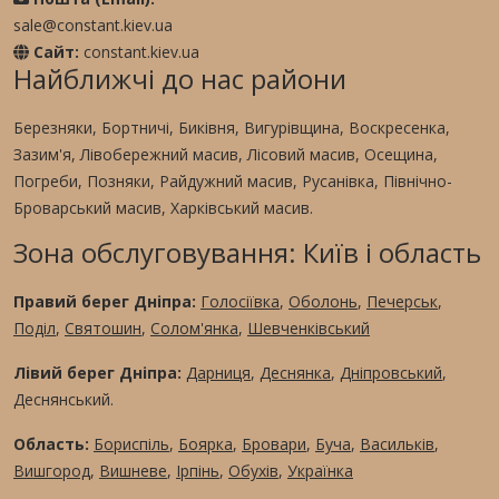
sale@constant.kiev.ua
Сайт:
constant.kiev.ua
Найближчі до нас райони
Березняки, Бортничі, Биківня, Вигурівщина, Воскресенка,
Зазим'я, Лівобережний масив, Лісовий масив, Осещина,
Погреби, Позняки, Райдужний масив, Русанівка, Північно-
Броварський масив, Харківський масив.
Зона обслуговування: Київ і область
Правий берег Дніпра:
Голосіївка
,
Оболонь
,
Печерськ
,
Поділ
,
Святошин
,
Солом'янка
,
Шевченківський
Лівий берег Дніпра:
Дарниця
,
Деснянка
,
Дніпровський
,
Деснянський.
Область:
Бориспіль
,
Боярка
,
Бровари
,
Буча
,
Васильків
,
Вишгород
,
Вишневе
,
Ірпінь
,
Обухів
,
Українка