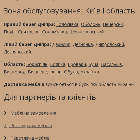
Зона обслуговування: Київ і область
Правий берег Дніпра:
Голосіївка
,
Оболонь
,
Печерськ
,
Поділ
,
Святошин
,
Солом'янка
,
Шевченківський
Лівий берег Дніпра:
Дарниця
,
Деснянка
,
Дніпровський
,
Деснянський.
Область:
Бориспіль
,
Боярка
,
Бровари
,
Буча
,
Васильків
,
Вишгород
,
Вишневе
,
Ірпінь
,
Обухів
,
Українка
Доставка меблів
здійснюється в будь-яку область України!
Для партнерів та клієнтів
Меблі на замовлення
Реставрація меблів
Перетяжка меблів