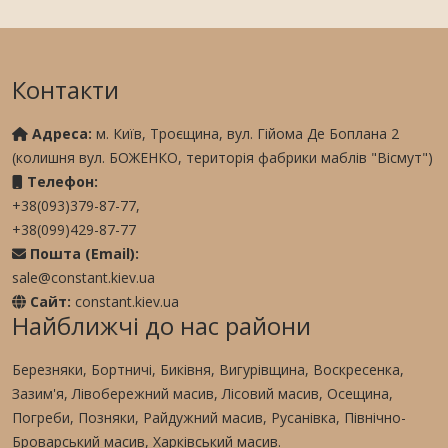
Контакти
Адреса:
м. Київ, Троєщина, вул. Гійома Де Боплана 2
(колишня вул. БОЖЕНКО, територія фабрики маблів "Вісмут")
Телефон:
+38(093)379-87-77,
+38(099)429-87-77
Пошта (Email):
sale@constant.kiev.ua
Сайт:
constant.kiev.ua
Найближчі до нас райони
Березняки, Бортничі, Биківня, Вигурівщина, Воскресенка,
Зазим'я, Лівобережний масив, Лісовий масив, Осещина,
Погреби, Позняки, Райдужний масив, Русанівка, Північно-
Броварський масив, Харківський масив.