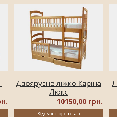
-
Двоярусне ліжко Каріна
Л
Люкс
рн.
10150,00 грн.
Відомості про товар