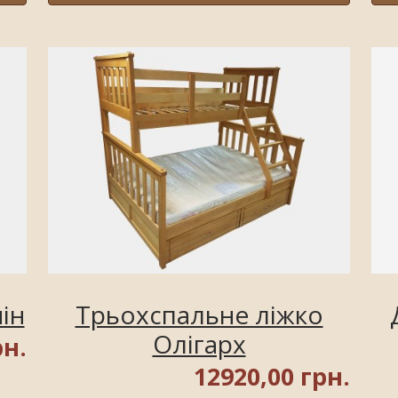
ін
Трьохспальне ліжко
Олігарх
рн.
12920,00 грн.