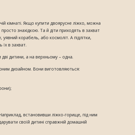
ій кімнаті. Якщо купити двоярусне ліжко, можна
 просто знахідкою. Та й діти приходять в захват
 уявний корабель, або космоліт. А підлітки,
 їх в захват.
дві дитини, а на верхньому – одна.
вірним дизайном. Вони виготовляються:
рони);
Наприклад, встановивши ліжко-горище, під ним
одарувати своїй дитині справжній домашній