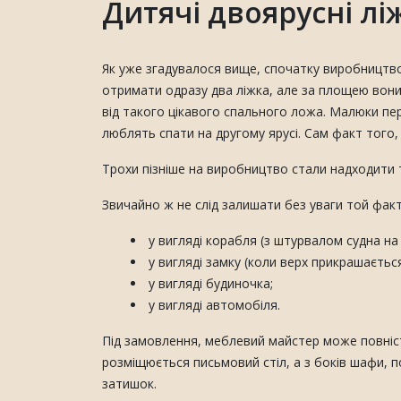
Дитячі двоярусні лі
Як уже згадувалося вище, спочатку виробництво
отримати одразу два ліжка, але за площею вони б
від такого цікавого спального ложа. Малюки пер
люблять спати на другому ярусі. Сам факт того,
Трохи пізніше на виробництво стали надходити т
Звичайно ж не слід залишати без уваги той фак
у вигляді корабля (з штурвалом судна на 
у вигляді замку (коли верх прикрашається
у вигляді будиночка;
у вигляді автомобіля.
Під замовлення, меблевий майстер може повніс
розміщюється письмовий стіл, а з боків шафи, п
затишок.