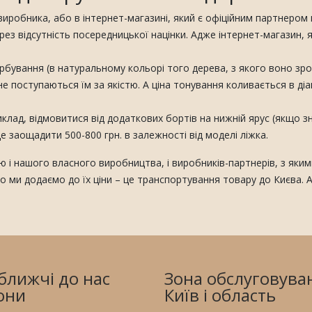
робника, або в інтернет-магазині, який є офіційним партнером в
ез відсутність посередницької націнки. Адже інтернет-магазин, як
ування (в натуральному кольорі того дерева, з якого воно зроб
е поступаються їм за якістю. А ціна тонування коливається в діапа
лад, відмовитися від додаткових бортів на нижній ярус (якщо з
е заощадити 500-800 грн. в залежності від моделі ліжка.
 і нашого власного виробництва, і виробників-партнерів, з яким
що ми додаємо до їх ціни – це транспортування товару до Києва. А
ближчі до нас
Зона обслуговува
они
Київ і область