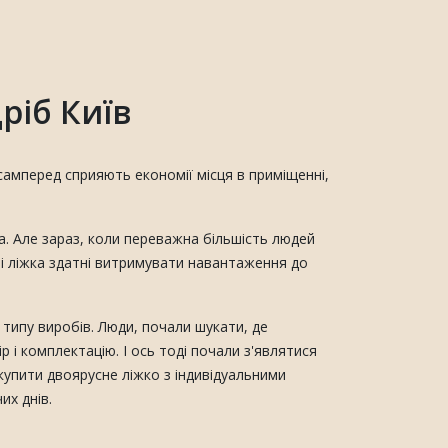
ріб Київ
самперед сприяють економії місця в приміщенні,
ка. Але зараз, коли переважна більшість людей
ні ліжка здатні витримувати навантаження до
типу виробів. Люди, почали шукати, де
і комплектацію. І ось тоді почали з'являтися
купити двоярусне ліжко з індивідуальними
их днів.