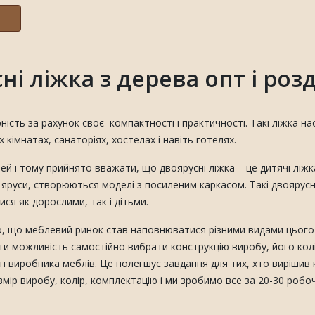
ні ліжка з дерева опт і розд
сть за рахунок своєї компактності і практичності. Такі ліжка на
 кімнатах, санаторіях, хостелах і навіть готелях.
ітей і тому прийнято вважати, що двоярусні ліжка – це дитячі ліж
а яруси, створюються моделі з посиленим каркасом. Такі двоярус
ися як дорослими, так і дітьми.
го, що меблевий ринок став наповнюватися різними видами цього 
 можливість самостійно вибрати конструкцію виробу, його колір 
ин виробника меблів. Це полегшує завдання для тих, хто вирішив 
р виробу, колір, комплектацію і ми зробимо все за 20-30 робоч