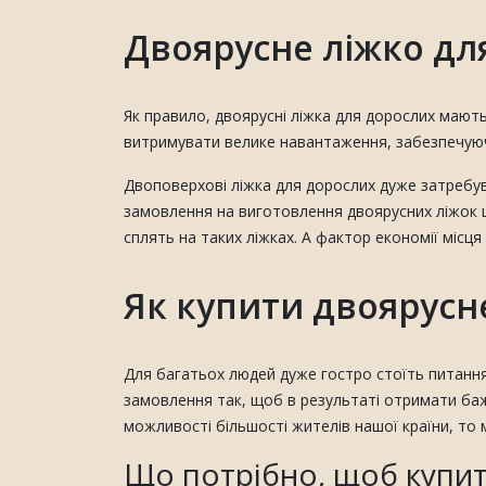
Двоярусне ліжко дл
Як правило, двоярусні ліжка для дорослих мають 
витримувати велике навантаження, забезпечуюч
Двоповерхові ліжка для дорослих дуже затребуван
замовлення на виготовлення двоярусних ліжок ціл
сплять на таких ліжках. А фактор економії місця 
Як купити двоярусн
Для багатьох людей дуже гостро стоїть питання
замовлення так, щоб в результаті отримати баж
можливості більшості жителів нашої країни, то
Що потрібно, щоб купит