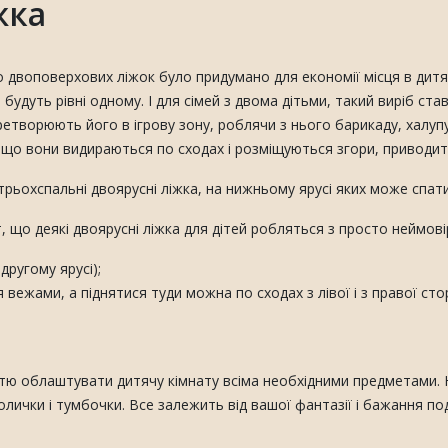
жка
 двоповерхових ліжок було придумано для економії місця в дитяч
удуть рівні одному. І для сімей з двома дітьми, такий виріб став
етворюють його в ігрову зону, роблячи з нього барикаду, халупу,
 що вони видираються по сходах і розміщуються згори, приводить
рьохспальні двоярусні ліжка, на нижньому ярусі яких може спати 
т, що деякі двоярусні ліжка для дітей робляться з просто неймо
другому ярусі);
 вежами, а піднятися туди можна по сходах з лівої і з правої сто
тю облаштувати дитячу кімнату всіма необхідними предметами. 
олички і тумбочки. Все залежить від вашої фантазії і бажання п