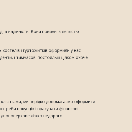
 а надійність. Вони повинні з легкістю
ь хостелів і гуртожитків оформили у нас
денти, і тимчасові постояльці цілком охоче
ми клієнтами, ми нерідко допомагаємо оформити
отреби покупців і врахувати фінансові
и двоповерхове ліжко недорого.