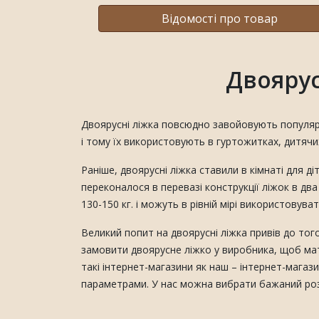
Відомості про товар
Двоярус
Двоярусні ліжка повсюдно завойовують популярні
і тому їх використовують в гуртожитках, дитячих
Раніше, двоярусні ліжка ставили в кімнаті для д
переконалося в перевазі конструкції ліжок в дв
130-150 кг. і можуть в рівній мірі використовуват
Великий попит на двоярусні ліжка привів до то
замовити двоярусне ліжко у виробника, щоб мати
такі інтернет-магазини як наш – інтернет-магаз
параметрами. У нас можна вибрати бажаний розмі