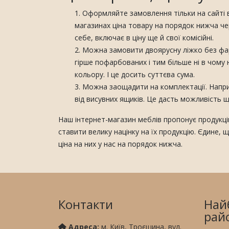
Оформляйте замовлення тільки на сайті ви
магазинах ціна товару на порядок нижча чер
себе, включає в ціну ще й свої комісійні.
Можна замовити двоярусну ліжко без фарб
гірше пофарбованих і тим більше ні в чому н
кольору. І це досить суттєва сума.
Можна заощадити на комплектації. Наприк
від висувних ящиків. Це дасть можливість щ
Наш інтернет-магазин меблів пропонує продукцію
ставити велику націнку на їх продукцію. Єдине, 
ціна на них у нас на порядок нижча.
Контакти
Най
рай
Адреса:
м. Київ, Троєщина, вул.