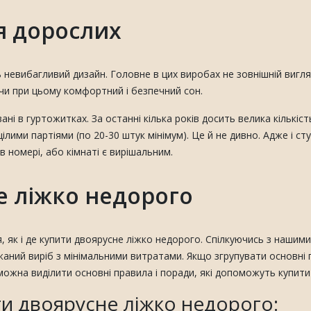
я дорослих
невибагливий дизайн. Головне в цих виробах не зовнішній вигляд,
и при цьому комфортний і безпечний сон.
і в гуртожитках. За останні кілька років досить велика кількіст
ими партіями (по 20-30 штук мінімум). Це й не дивно. Адже і сту
в номері, або кімнаті є вирішальним.
е ліжко недорого
, як і де купити двоярусне ліжко недорого. Спілкуючись з наши
аний виріб з мінімальними витратами. Якщо згрупувати основні п
 можна виділити основні правила і поради, які допоможуть купит
и двоярусне ліжко недорого: