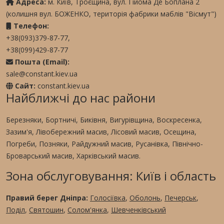
Адреса:
м. Київ, Троєщина, вул. Гійома Де Боплана 2
(колишня вул. БОЖЕНКО, територія фабрики маблів "Вісмут")
Телефон:
+38(093)379-87-77,
+38(099)429-87-77
Пошта (Email):
sale@constant.kiev.ua
Сайт:
constant.kiev.ua
Найближчі до нас райони
Березняки, Бортничі, Биківня, Вигурівщина, Воскресенка,
Зазим'я, Лівобережний масив, Лісовий масив, Осещина,
Погреби, Позняки, Райдужний масив, Русанівка, Північно-
Броварський масив, Харківський масив.
Зона обслуговування: Київ і область
Правий берег Дніпра:
Голосіївка
,
Оболонь
,
Печерськ
,
Поділ
,
Святошин
,
Солом'янка
,
Шевченківський