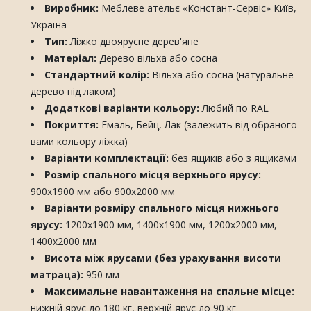
Виробник:
Меблеве ательє «Констант-Сервіс» Київ,
Україна
Тип:
Ліжко двоярусне дерев'яне
Матеріал:
Дерево вільха або сосна
Стандартний колір:
Вільха або сосна (натуральне
дерево під лаком)
Додаткові варіанти кольору:
Любий по RAL
Покриття:
Емаль, Бейц, Лак (залежить від обраного
вами кольору ліжка)
Варіанти комплектації:
без ящиків або з ящиками
Розмір спального місця верхнього ярусу:
900х1900 мм або 900х2000 мм
Варіанти розміру спального місця нижнього
ярусу:
1200х1900 мм, 1400х1900 мм, 1200х2000 мм,
1400х2000 мм
Висота між ярусами (без урахування висоти
матраца):
950 мм
Максимальне навантаження на спальне місце:
нижній ярус до 180 кг, верхній ярус до 90 кг