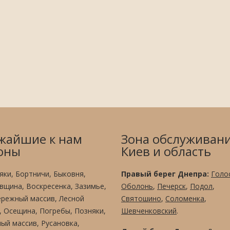
жайшие к нам
Зона обслуживани
оны
Киев и область
яки, Бортничи, Быковня,
Правый берег Днепра:
Голо
вщина, Воскресенка, Зазимье,
Оболонь
,
Печерск
,
Подол
,
режный массив, Лесной
Святошино
,
Соломенка
,
, Осещина, Погребы, Позняки,
Шевченковский
.
ый массив, Русановка,