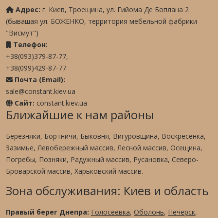
Адрес:
г. Киев, Троещина, ул. Гийома Де Боплана 2
(бывашая ул. БОЖЕНКО, территория мебельной фабрики
"Висмут")
Телефон:
+38(093)379-87-77,
+38(099)429-87-77
Почта (Email):
sale@constant.kiev.ua
Сайт:
constant.kiev.ua
Ближайшие к нам районы
Березняки, Бортничи, Быковня, Вигуровщина, Воскресенка,
Зазимье, Левобережный массив, Лесной массив, Осещина,
Погребы, Позняки, Радужный массив, Русановка, Северо-
Броварской массив, Харьковский массив.
Зона обслуживания: Киев и область
Правый берег Днепра:
Голосеевка
,
Оболонь
,
Печерск
,