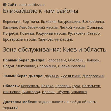
Сайт:
constant.kiev.ua
Ближайшие к нам районы
Березняки, Бортничи, Быковня, Вигуровщина, Воскресенка,
Зазимье, Левобережный массив, Лесной массив, Осещина,
Погребы, Позняки, Радужный массив, Русановка, Северо-
Броварской массив, Харьковский массив.
Зона обслуживания: Киев и область
Правый берег Днепра:
Голосеевка
,
Оболонь
,
Печерск
,
Подол
,
Святошино
,
Соломенка
,
Шевченковский
.
Левый берег Днепра:
Дарница
,
Деснянский
,
Днепровский
.
Область:
Борисполь
,
Боярка
,
Бровары
,
Буча
,
Васильков
,
Вишнёвое
,
Вышгород
,
Ирпень
,
Обухов
,
Украинка
Доставка мебели
осуществляется в любую область
Украины!