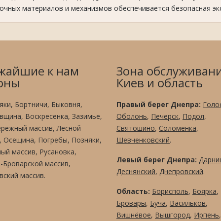
очных материалов и механизмов обеспечивается безопасная экс
жайшие к нам
Зона обслуживани
оны
Киев и область
яки, Бортничи, Быковня,
Правый берег Днепра:
Голо
вщина, Воскресенка, Зазимье,
Оболонь
,
Печерск
,
Подол
,
режный массив, Лесной
Святошино
,
Соломенка
,
, Осещина, Погребы, Позняки,
Шевченковский
.
ый массив, Русановка,
Левый берег Днепра:
Дарни
-Броварской массив,
Деснянский
,
Днепровский
.
вский массив.
Область:
Борисполь
,
Боярка
,
Бровары
,
Буча
,
Васильков
,
Вишнёвое
,
Вышгород
,
Ирпень
,