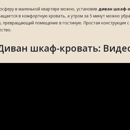
осферу в маленькой квартире можно, установив
диван шкаф-
ращается в комфортную кровать, а утром за 5 минут можно убр
ан, превращающий помещение в гостиную. Простая конструкция 
ество.
Диван шкаф-кровать: Виде