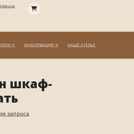
.kiev.ua
СЛУГИ
ИНФОРМАЦИЯ
НАШЕ АТЕЛЬЕ
н шкаф-
ать
ля запроса