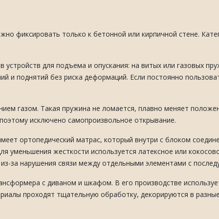
жно фиксировать только к бетонной или кирпичной стене. Кате
в устройств для подъема и опускания: на витых или газовых пр
ний и поднятий без риска деформаций. Если постоянно пользова
нием газом. Такая пружина не ломается, плавно меняет положе
 поэтому исключено самопроизвольное открывание.
меет ортопедический матрас, который внутри с блоком соедин
для уменьшения жесткости используется латексное или кокосов
 из-за нарушения связи между отдельными элементами с после
ансформера с диваном и шкафом. В его производстве используе
риалы проходят тщательную обработку, декорируются в разны