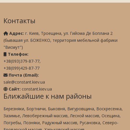
Контакты
Адрес:
г. Киев, Троещина, ул. Гийома Де Боплана 2
(бывашая ул. БОЖЕНКО, территория мебельной фабрики
"Висмут")
Телефон:
+38(093)379-87-77,
+38(099)429-87-77
Почта (Email):
sale@constant.kiev.ua
Сайт:
constant.kiev.ua
Ближайшие к нам районы
Березняки, Бортничи, Быковня, Вигуровщина, Воскресенка,
Зазимье, Левобережный массив, Лесной массив, Осещина,
Погребы, Позняки, Радужный массив, Русановка, Северо-
Броварской массив, Харьковский массив.