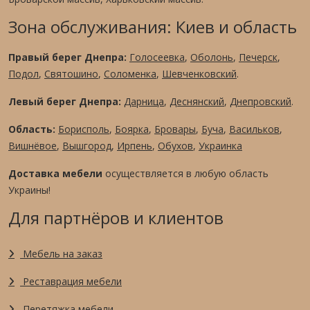
Зона обслуживания: Киев и область
Правый берег Днепра:
Голосеевка
,
Оболонь
,
Печерск
,
Подол
,
Святошино
,
Соломенка
,
Шевченковский
.
Левый берег Днепра:
Дарница
,
Деснянский
,
Днепровский
.
Область:
Борисполь
,
Боярка
,
Бровары
,
Буча
,
Васильков
,
Вишнёвое
,
Вышгород
,
Ирпень
,
Обухов
,
Украинка
Доставка мебели
осуществляется в любую область
Украины!
Для партнёров и клиентов
Мебель на заказ
Реставрация мебели
Перетяжка мебели