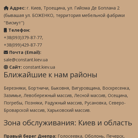
Адрес:
г. Киев, Троещина, ул. Гийома Де Боплана 2
(бывашая ул. БОЖЕНКО, территория мебельной фабрики
"Висмут")
Телефон:
+38(093)379-87-77,
+38(099)429-87-77
Почта (Email):
sale@constant.kiev.ua
Сайт:
constant.kiev.ua
Ближайшие к нам районы
Березняки, Бортничи, Быковня, Вигуровщина, Воскресенка,
Зазимье, Левобережный массив, Лесной массив, Осещина,
Погребы, Позняки, Радужный массив, Русановка, Северо-
Броварской массив, Харьковский массив.
Зона обслуживания: Киев и область
Правый берег Днепра:
Голосеевка
,
Оболонь
,
Печерск
,