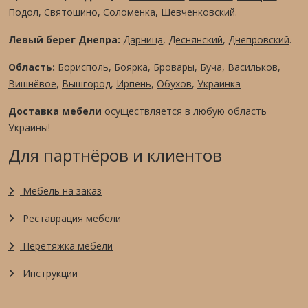
Подол
,
Святошино
,
Соломенка
,
Шевченковский
.
Левый берег Днепра:
Дарница
,
Деснянский
,
Днепровский
.
Область:
Борисполь
,
Боярка
,
Бровары
,
Буча
,
Васильков
,
Вишнёвое
,
Вышгород
,
Ирпень
,
Обухов
,
Украинка
Доставка мебели
осуществляется в любую область
Украины!
Для партнёров и клиентов
Мебель на заказ
Реставрация мебели
Перетяжка мебели
Инструкции