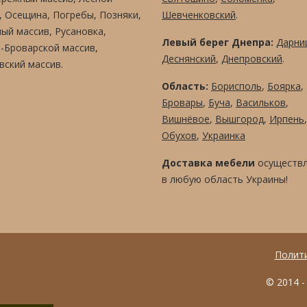
, Осещина, Погребы, Позняки,
Шевченковский
.
ый массив, Русановка,
Левый берег Днепра:
Дарни
-Броварской массив,
Деснянский
,
Днепровский
.
вский массив.
Область:
Борисполь
,
Боярка
,
Бровары
,
Буча
,
Васильков
,
Вишнёвое
,
Вышгород
,
Ирпень
,
Обухов
,
Украинка
Доставка мебели
осуществл
в любую область Украины!
Полит
© 2014 -