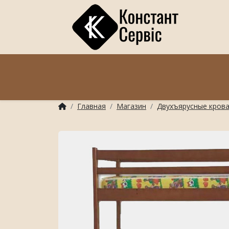
Главная
Магазин
Двухъярусные кров