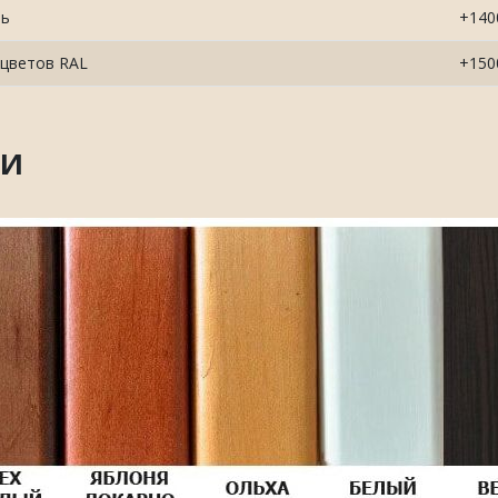
ть
+140
 цветов RAL
+150
ти