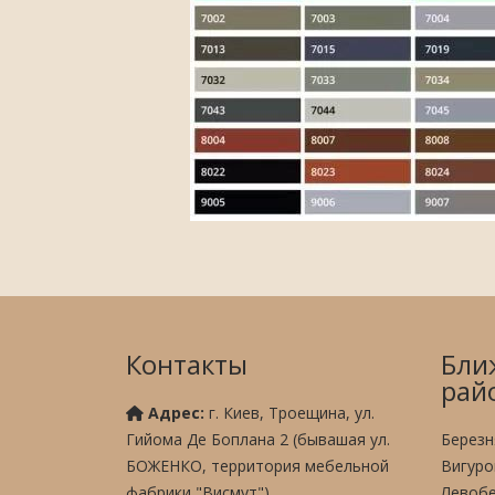
Контакты
Бли
рай
Адрес:
г. Киев, Троещина, ул.
Гийома Де Боплана 2 (бывашая ул.
Березн
БОЖЕНКО, территория мебельной
Вигуро
фабрики "Висмут")
Левобе