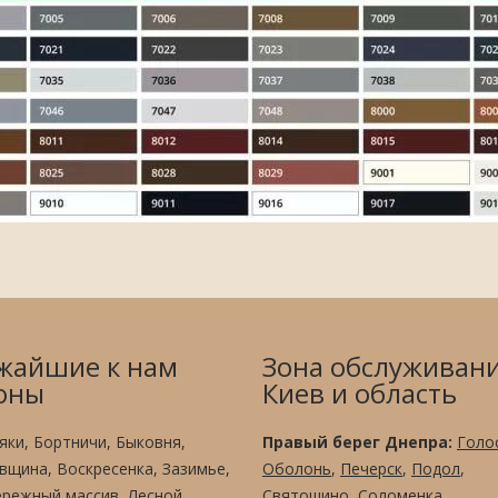
жайшие к нам
Зона обслуживани
оны
Киев и область
яки, Бортничи, Быковня,
Правый берег Днепра:
Голо
вщина, Воскресенка, Зазимье,
Оболонь
,
Печерск
,
Подол
,
режный массив, Лесной
Святошино
,
Соломенка
,