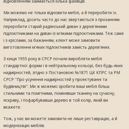
відновленням займається кілька фахівців.
Ми можемо не тільки відновити меблі, а й переробити їх.
Наприклад, досить часто до нас звертаються з проханням
переробити старий радянський диван з дерев'яними
підлокітниками на диван із м'якими підлокітниками. Теж саме
і з кріслами, за бажанням, клієнт може замовити
виготовлення м'яких підлокітників замість дерев'яних.
З кінця 1955 року в СРСР почали виробляти меблі
стандартної форми і в нейтральному кольорі, без будь-яких
надмірностей, згідно з Постановою №1871 ЦК КПРС та РМ
СРСР "Про усунення надмірностей у проектуванні та
будівництві". Ми ж можемо зробити ваші меблі більш
стильними та помітними, помінявши тканину на сучасну,
яскраву, і пофарбувавши дерево в той колір, який ви
вкажете.
Тож, у нас ви можете замовити не лише реставрацію, а й
модернізацію меблів.