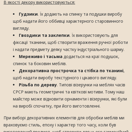
В якості декору використовуються:
Гудзики
. Їх додають на спинку та подушки виробу
щоб надати його оббивці характерного старовинного
вигляду.
Гвоздики та заклепки
. Їх використовують для
фіксації тканини, щоб створити враження ручної роботи
і надати предмету деяку частку індустріального шарму.
Мереживо і тасьма
додається на краї подушок,
спинок та боковин меблів.
Декоративна прострочка та стібка по тканині
,
щоб надати виробу текстурного і цікавого вигляду.
Різьба по дереву
. Типові візерунки на меблях часів
СРСР мають геометричні та квіткові мотиви. Тому наш
майстер може відновити орнаменти і візерунки, які були
на виробі спочатку, при його виготовленні.
При виборі декоративних елементів для обробки меблів ми
враховуємо стиль, епоху і характер того часу, коли був
виготовлений предмет, щоб створити для нього гармонійний