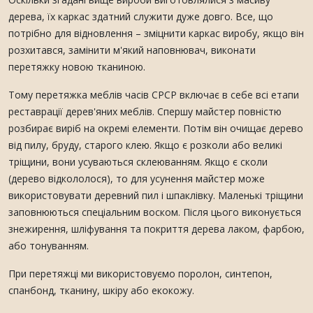
дерева, їх каркас здатний служити дуже довго. Все, що
потрібно для відновлення – зміцнити каркас виробу, якщо він
розхитався, замінити м'який наповнювач, виконати
перетяжку новою тканиною.
Тому перетяжка меблів часів СРСР включає в себе всі етапи
реставрації дерев'яних меблів. Спершу майстер повністю
розбирає виріб на окремі елементи. Потім він очищає дерево
від пилу, бруду, старого клею. Якщо є розколи або великі
тріщини, вони усуваються склеюванням. Якщо є сколи
(дерево відкололося), то для усунення майстер може
використовувати деревний пил і шпаклівку. Маленькі тріщини
заповнюються спеціальним воском. Після цього виконується
знежирення, шліфування та покриття дерева лаком, фарбою,
або тонуванням.
При перетяжці ми використовуємо поролон, синтепон,
спанбонд, тканину, шкіру або екокожу.