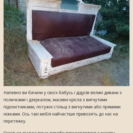
Напевно ви бачили у своїх бабусь і дідусів великі дивани з
поличками і дзеркалом, масивні крісла з вигнутими
підлокітниками, потужні стільці з вигнутими або прямими
ніжками. Ось такі меблі найчастіше привозять до нас на
перетяжку.
Оскільки згадані вище вироби виготовлялися з масиву