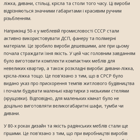
ліжка, дивани, стільці, крісла та столи того часу. Ці вироби
відрізняються значними габаритами і красивим ручним
різьбленням.
Наприкінці 50-х у меблевій промисловості CCCР стали
активно використовувати ДСП, фанеру та полімерні
матеріали. Це зробило вироби дешевшими, але при цьому
почала страждати їхня якість. У цей час головним завданням
було виготовити комплекти компактних меблів для
невеликих квартир, а також розкладні вироби: дивани-ліжка,
крісла-ліжка тощо. Це пов'язано з тим, що в СРСР було
видано указ про прискорення темпів житлового будівництва
і почали будувати маленькі квартирки з низькими стелями
(хрущовки). Відповідно, для маленьких кімнат було не
доцільно виготовляти великогабаритні шафи, тумби чи
дивани.
У 80-х роках дизайн та якість радянських меблів стали ще
гіршими. Це пов'язано з тим, що при виробництві виробів