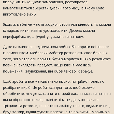
візерунків. Виконуючи замовлення, реставратор
намагатиметься зберегти дизайн того часу, в якому було
виготовлено виріб.
Якщо ж меблі не мають жодної історичної цінності, то можна
їх видозмінити і навіть удосконалити. Дерево можна
перефарбувати, а фурнітуру замінити на нову.
Дуже важливо перед початком робіт обговорити всі нюанси
із замовником. Меблевий майстер розповість своє бачення
того, які матеріали повинні бути використані і як у результаті
повинен виглядати предмет. Якщо клієнт має якісь
побажання і зауваження, він обов'язково їх врахує.
Щоб зробити все максимально якісно, потрібно повністю
розібрати виріб. Це робиться для того, щоб окремо
обробити кожну деталь: зняти старий лак, зачистити пази та
шипи від старого клею, склеїти ті місця, де утворилися
тріщини та розколи, нанести шпаклівку та віск, видалити пил,
бруд та жир, відшліфувати поверхню та покрити її морилкою,