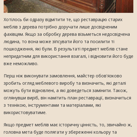
Хотілось би одразу відмітити те, що реставрацію старих
меблів з дерева потрібно доручати лише досвідченим
фахівцям. Якщо за обробку дерева візьметься недосвідчена
людина, то вона може зіпсувати його та посилити ті
пошкодження, які були. В результаті предмет меблів стане
непридатним для використання взагалі, і відновити його буде
вже неможливо.
Перш ніж виконувати замовлення, майстер обов'язково
зробить огляд меблевого виробу та визначить, які деталі
можуть бути відновлені, а які доведеться замінити. Також,
оглянувши виріб, він намітить план реставрації, визначиться
з технікою, інструментами та матеріалами, які
використовуватиме.
Якщо предмет меблів має історичну цінність, то, звичайно ж,
головна мета буде полягати у збереженні кольору та