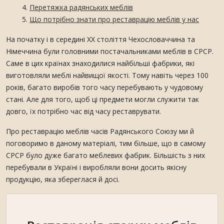
Перетяжка радянських меблів
Що потрібно знати про реставрацію меблів у нас
На початку і в середині XX століття Чехословаччина та
Німеччина були головними постачальниками меблів в СРСР.
Саме в цих країнах знаходилися найбільші фабрики, які
виготовляли меблі найвищої якості. Тому навіть через 100
років, багато виробів того часу перебувають у чудовому
стані. Але для того, щоб ці предмети могли служити так
довго, їх потрібно час від часу реставрувати.
Про реставрацію меблів часів Радянського Союзу ми й
поговоримо в даному матеріалі, тим більше, що в самому
СРСР було дуже багато меблевих фабрик. Більшість з них
перебували в Україні і виробляли вони досить якісну
продукцію, яка збереглася й досі.