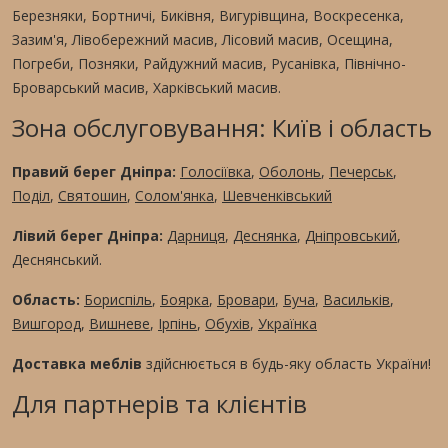
Березняки, Бортничі, Биківня, Вигурівщина, Воскресенка,
Зазим'я, Лівобережний масив, Лісовий масив, Осещина,
Погреби, Позняки, Райдужний масив, Русанівка, Північно-
Броварський масив, Харківський масив.
Зона обслуговування: Київ і область
Правий берег Дніпра:
Голосіївка
,
Оболонь
,
Печерськ
,
Поділ
,
Святошин
,
Солом'янка
,
Шевченківський
Лівий берег Дніпра:
Дарниця
,
Деснянка
,
Дніпровський
,
Деснянський.
Область:
Бориспіль
,
Боярка
,
Бровари
,
Буча
,
Васильків
,
Вишгород
,
Вишневе
,
Ірпінь
,
Обухів
,
Українка
Доставка меблів
здійснюється в будь-яку область України!
Для партнерів та клієнтів