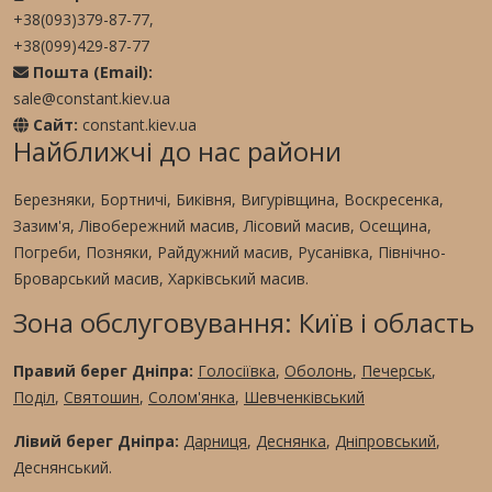
+38(093)379-87-77,
+38(099)429-87-77
Пошта (Email):
sale@constant.kiev.ua
Сайт:
constant.kiev.ua
Найближчі до нас райони
Березняки, Бортничі, Биківня, Вигурівщина, Воскресенка,
Зазим'я, Лівобережний масив, Лісовий масив, Осещина,
Погреби, Позняки, Райдужний масив, Русанівка, Північно-
Броварський масив, Харківський масив.
Зона обслуговування: Київ і область
Правий берег Дніпра:
Голосіївка
,
Оболонь
,
Печерськ
,
Поділ
,
Святошин
,
Солом'янка
,
Шевченківський
Лівий берег Дніпра:
Дарниця
,
Деснянка
,
Дніпровський
,
Деснянський.