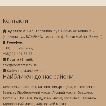
Контакти
Адреса:
м. Київ, Троєщина, вул. Гійома Де Боплана 2
(колишня вул. БОЖЕНКО, територія фабрики маблів "Вісмут")
Телефон:
+38(093)379-87-77,
+38(099)429-87-77
Пошта (Email):
sale@constant.kiev.ua
Сайт:
constant.kiev.ua
Найближчі до нас райони
Березняки, Бортничі, Биківня, Вигурівщина, Воскресенка,
Зазим'я, Лівобережний масив, Лісовий масив, Осещина,
Погреби, Позняки, Райдужний масив, Русанівка, Північно-
Броварський масив, Харківський масив.