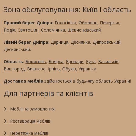
Зона обслуговування: Київ і область
Правий берег Дніпра:
Голосіївка
,
Оболонь
,
Печерськ
,
Поділ
,
Святошин
,
Солом'янка
,
Шевченківський
Лівий берег Дніпра:
Дарниця
,
Деснянка
,
Дніпровський
,
Деснянський.
Область:
Бориспіль
,
Боярка
,
Бровари
,
Буча
,
Васильків
,
Вишгород
,
Вишневе
,
Ірпінь
,
Обухів
,
Українка
Доставка меблів
здійснюється в будь-яку область України!
Для партнерів та клієнтів
Меблі на замовлення
Реставрація меблів
Перетяжка меблів