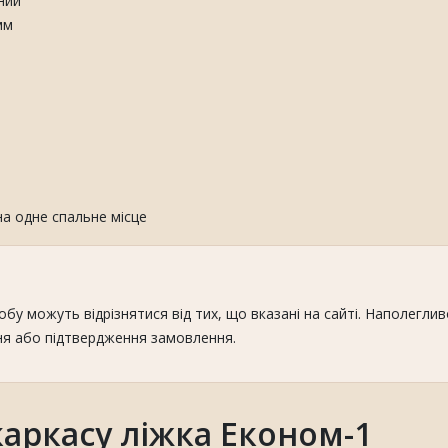
ний
мм
на одне спальне місце
робу можуть відрізнятися від тих, що вказані на сайті. Наполегл
ня або підтвердження замовлення.
каркасу ліжка Економ-1