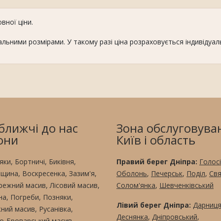
вної ціни.
льними розмірами. У такому разі ціна розраховується індивідуал
ближчі до нас
Зона обслуговува
они
Київ і область
ки, Бортничі, Биківня,
Правий берег Дніпра:
Голосі
вщина, Воскресенка, Зазим'я,
Оболонь
,
Печерськ
,
Поділ
,
Св
режний масив, Лісовий масив,
Солом'янка
,
Шевченківський
а, Погреби, Позняки,
Лівий берег Дніпра:
Дарниц
ний масив, Русанівка,
Деснянка
,
Дніпровський
,
но-Броварський масив,