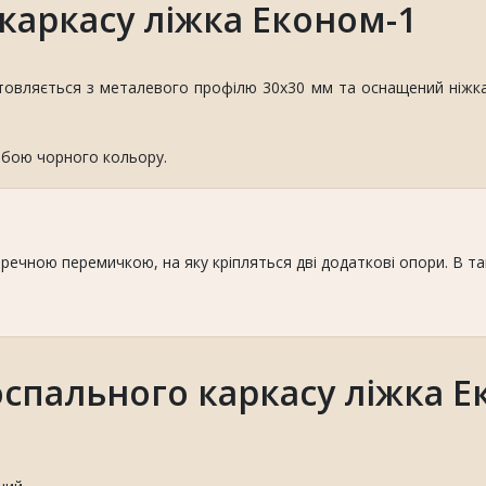
каркасу ліжка Економ-1
овляється з металевого профілю 30х30 мм та оснащений ніжкам
бою чорного кольору.
ечною перемичкою, на яку кріпляться дві додаткові опори. В та
спального каркасу ліжка Е