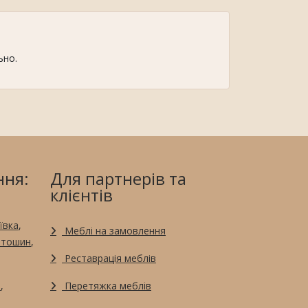
ьно.
ння:
Для партнерів та
клієнтів
ївка
,
Меблі на замовлення
ятошин
,
Реставрація меблів
я
,
Перетяжка меблів