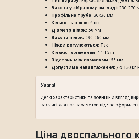
Тип виробу:
Каркас для ліжка двоспаль
Висота у зібраному вигляді:
250-270 
Профільна труба:
30х30 мм
Кількість ніжок:
6 шт
Діаметр ніжок:
50 мм
Висота ніжок:
230-260 мм
Ніжки регулюються:
Так
Кількість ламелей:
14-15 шт
Відстань між ламелями:
65 мм
Допустиме навантаження:
До 130 кг 
Увага!
Деякі характеристики та зовнішній вигляд ви
важливі для вас параметри під час оформлен
Ціна двоспального 