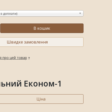
ез доплати)
В кошик
Швидке замовлення
я про цей товар
льний Економ-1
Ціна